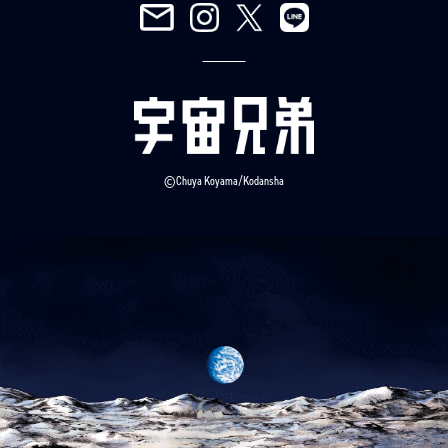
©Chuya Koyama/Kodansha