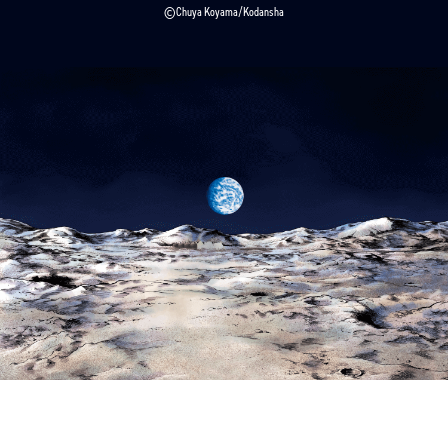
©Chuya Koyama/Kodansha