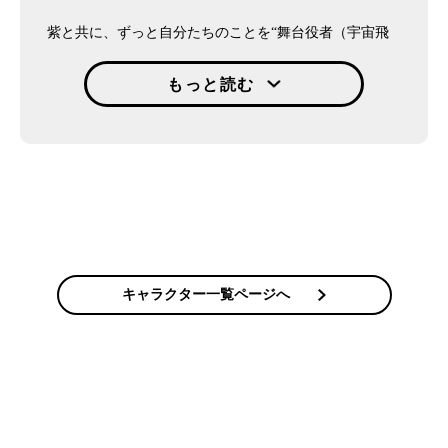
紫と共に、ずっと自分たちのことを“舞台役者（宇宙飛
行士）”だと名乗ってきた宮田だったが、ムッタらが宇
宙飛行士候補生となった当時はまだ一度も宇宙へ行った
もっと読む
ことがなかった。宇宙飛行士認定から5年半後、念願の
初フライトでISSミッションに参加。
舞台に立った“舞台役者”は、イタズラ好きの紫を時折諫
めながら宇宙飛行士として宇宙開発のため邁進していく
ことだろう。"
キャラクター一覧ページへ