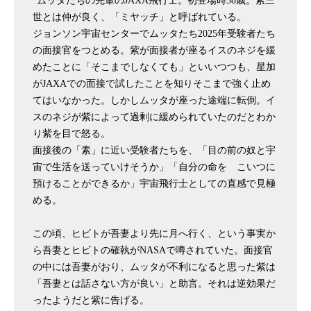
"ムッタたちの先輩のJAXA飛行士。初登場時38歳。紫三
世とは仲が良く、「ミヤッチ」と呼ばれている。
ジョンソン宇宙センターでムッタたち2025年受験者たち
の面接官をつとめる。紫が面接者が座るイスのネジを緩
めたことに「そこまでしなくても」といいつつも、星加
がJAXAでの面接で試したことを知りそこまで強く止め
てはいなかった。しかしムッタが座った途端に転倒。イ
スのネジが紫によって過剰に緩められていたのだとわか
り紫を目で怒る。
面接後の「素」に近い受験者たちを、「目の前の奴と宇
宙で生活を送っていけそうか」「自分の命を こいつに
預けることができるか」宇宙飛行士としての直感で見極
める。
この頃、ヒビトが吾妻より先に月へ行く、という事実か
ら吾妻とヒビトの確執がNASAで噂されていた。面接官
の中には吾妻がおり、ムッタが不利になると思った紫は
「吾妻とは話さない方が良い」と助言。それは逆効果だ
ったようだと紫に告げる。