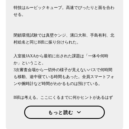
特技はルービックキューブ。高速でぴったりと面を合わ
せる。
閉鎖環境試験では真壁ケンジ、溝口大和、手島有利、北
村絵名と同じB班に振り分けられた。
入室後JAXAから最初に出された課題は「一体今何時
か」ということ。
3次審査会場から一切外の様子が見えないバスで何時間
も移動、途中寝ている時間もあった。全員スマートフォ
ンや腕時計など時間がわかるものは預けている。
B班は考える。ここにくるまでに何かヒントがあるはず
だ、しかしそんなヒントはあったのだろうか…。そんな
なか、ケンジが はたと気づく。
もっと読む
「ちょっと訊くけど…この中に…ずっと起きていた人い
る？」