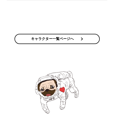
そこでスッと手を挙げたのが富井だった。
具体的に明らかにはされていないが、富井がずっと起き
ていたことからB班は「午前3時過ぎ」と回答を導き出し
正解した。
キャラクター一覧ページへ
閉鎖環境試験ではさまざまな課題が次々出されていく。
その中には、お互い疑心暗鬼になるような課題もあっ
た。グリーンカードだ。
仲間のミスによるストレスをどうコントロールし、不測
の事態にどう切り抜けるか。ワザと負荷をかけ、ミスを
どうカバーするかを鍛える極秘の指令である。
富井はグリーンカードにより真夜中にアラームを鳴らす
指令を受けていた。
睡眠を妨げられ、苛立ちを募らせ、不穏な空気になるB
班の面々。