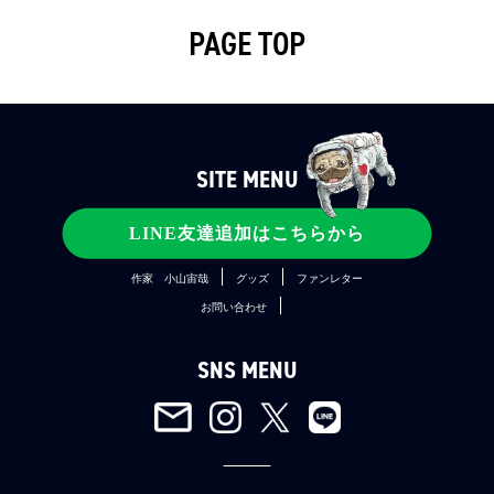
しかしグリーンカードのことは誰にもしゃべれない。
PAGE TOP
グリーンカードの指令は他のメンバーにも出されてい
く。
次に行われたのは時計の破壊。富井はメンバーの表情を
観察し、恐らく手島が犯人であろうことを推察する。当
SITE MENU
然そのことを他言することはなかった。
コンテンツ
宇宙兄弟とは
メディア
LINE友達追加はこちらから
公式SNS
ファンクラブ
関連プロジェクト
作家 小山宙哉
グッズ
ファンレター
富井は無口だが、周囲の状況を把握し記憶する力に長け
お問い合わせ
ている。
その力は閉鎖環境試験最終日と前日でも発揮された。
SNS MENU
最終日に “自分たちで宇宙飛行士にふさわしい2人を決め
る”。
JAXAから提示された残酷な試練に、B班は課題を点数制
にすることで最終日に高得点の者を選ぶと決めた。