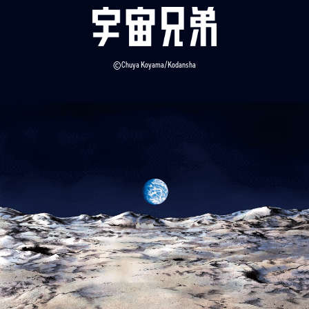
しかしその点数表も、グリーンカードの指令で北村によ
って消去され、誰が何にどれだけ点数を取ったかわから
なくなった。
©Chuya Koyama/Kodansha
誰を選ぶかの話し合いには目に見える「差」が必要だと
考える溝口は、最終日と前日に皆の数値を入力し再集計
する。初日からの記憶、数値を詳細に覚えていたのが富
井だ。
ケンジと溝口、リーダーとなる人間の対立。互いを認め
合わず各々が一番になることだけを考え黙々と行う課
題。グリーンカードによる互いへの不信感。
B班は、最終日間際までずっとギスギスした状態が続い
ていた。
だがケンジがその空気に疲れたとき、ふと娘 風花の
「かぺ」を思い出す。
彼女はずっと、「がんばれ」という意味で「かぺ」と言
っていたことを。