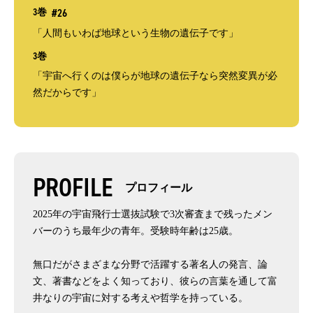
3巻
#26
「人間もいわば地球という生物の遺伝子です」
3巻
「宇宙へ行くのは僕らが地球の遺伝子なら突然変異が必
然だからです」
PROFILE
プロフィール
2025年の宇宙飛行士選抜試験で3次審査まで残ったメン
バーのうち最年少の青年。受験時年齢は25歳。
無口だがさまざまな分野で活躍する著名人の発言、論
文、著書などをよく知っており、彼らの言葉を通して富
井なりの宇宙に対する考えや哲学を持っている。