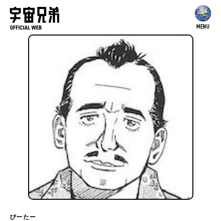
MENU
ぴーたー