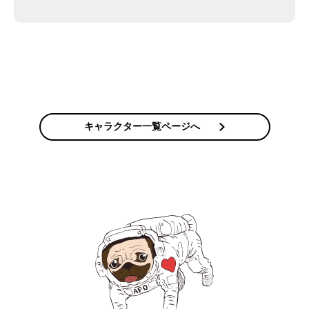
じれるばかり」とのこと。上層部が求めるものと現状の
技術の完璧さ、NASA技術者としてのプライドとの闘い
の状態である。
月面ではブレーキは地球のようには効かないというヒビ
トの話を聞き、ムッタは「今ピーターたちがやっている
ブレーキの改良などはあまり意味がないのかもしれな
キャラクター一覧ページへ
い」と考えた。
ムッタからの話を訊き、これだから早くダミアンたちに
話を訊いておけばと言うものの、訊かなくていいと言っ
たのはピーター本人だったらしい。「自分たちのバギー
は完ぺきなので飛行士の技術を上げて」と“自分以外の
誰か”が上に言ってくれと投げやり。
ダミアンからは「重量化」という案が出るものの、さん
ざん「軽量化」と言われた末のホネホネボディである。
それを「誰か彼らに説明してあげて！」など、面倒なこ
とは自分からは言おうとしないタイプ。