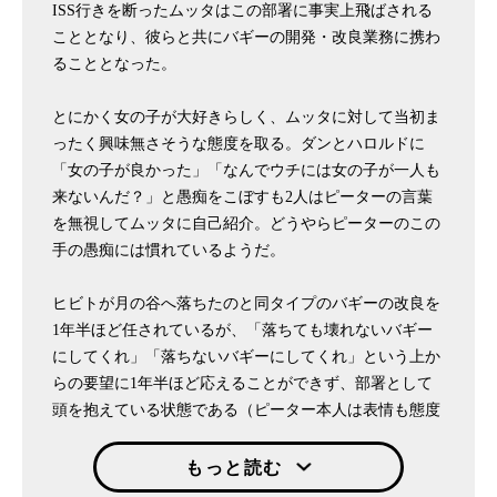
ISS行きを断ったムッタはこの部署に事実上飛ばされる
こととなり、彼らと共にバギーの開発・改良業務に携わ
ることとなった。
とにかく女の子が大好きらしく、ムッタに対して当初ま
ったく興味無さそうな態度を取る。ダンとハロルドに
「女の子が良かった」「なんでウチには女の子が一人も
来ないんだ？」と愚痴をこぼすも2人はピーターの言葉
を無視してムッタに自己紹介。どうやらピーターのこの
手の愚痴には慣れているようだ。
ヒビトが月の谷へ落ちたのと同タイプのバギーの改良を
1年半ほど任されているが、「落ちても壊れないバギー
にしてくれ」「落ちないバギーにしてくれ」という上か
らの要望に1年半ほど応えることができず、部署として
頭を抱えている状態である（ピーター本人は表情も態度
も淡々としている）。
ただしバギーのタイヤやブレーキは技術者たちには「ほ
もっと読む
ぼ完璧」であり、「今以上のものを求められても頭がね