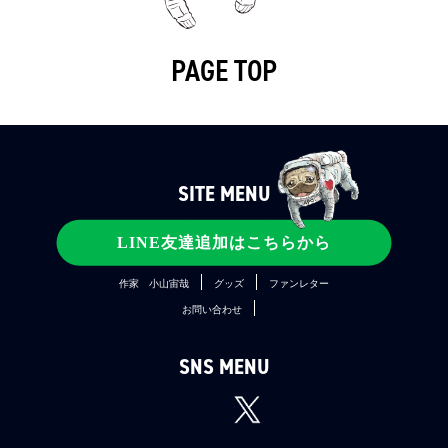
バトラー室長ら上層部を前にバギー製作のスピーチをす
る際にも、オープニングだけかっさらって後はしれっと
ムッタに任せてしまった。ちょっと（いや結構）ズル
PAGE TOP
イ。
だがこの時ムッタらで提案した“フロントナビゲーショ
ンシステム”が実用可能な案として評価を得、ムッタは
月ミッションの切符を手に入れる。
SITE MENU
開発局から異動になるムッタとの挨拶では心のこもって
いない「寂しいなぁ～」「オメデトウ」「次は女の子
コンテンツ
宇宙兄弟とは
メディア
LINE友達追加はこちらから
を」などと言い放つものの、「行くってどこ行くの？」
公式SNS
ファンクラブ
関連プロジェクト
「そーいやあいつ宇宙飛行士だったな」と自然と言う
作家 小山宙哉
グッズ
ファンレター
程、いつの間にかムッタを“仲間”だと感じていたのだろ
お問い合わせ
う。表情はいつもの“ボ～～～っ”ではあるが。
SNS MENU
その間もムッタには様々な波があり、今度は一度は決ま
った月ミッションが別のチームに渡ってしまったり、ア
サインを取り戻すためにISS廃止署名を集めること・予
算を大幅に削減する案を出すことなどをゲイツに迫られ