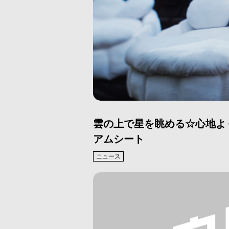
雲の上で星を眺める☆心地よ
アムシート
ニュース