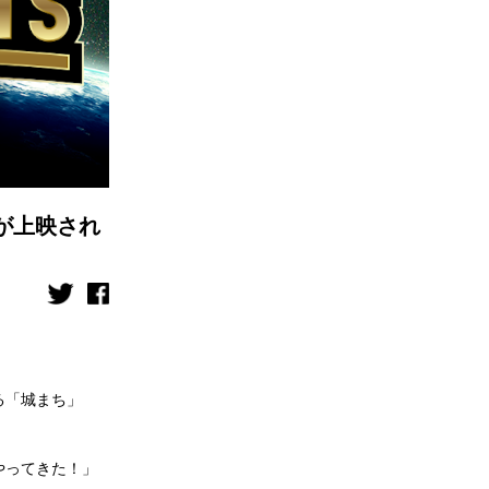
が上映され
る「城まち」
がやってきた！」