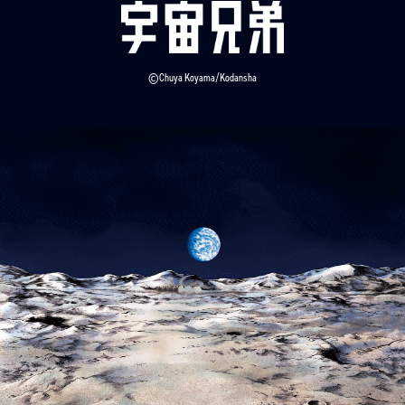
©Chuya Koyama/Kodansha