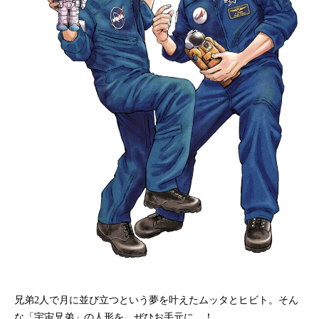
兄弟2人で月に並び立つという夢を叶えたムッタとヒビト。そん
な「宇宙兄弟」の人形を、ぜひお手元に…！