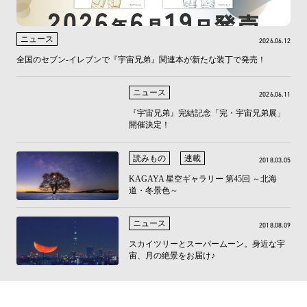
ニュース
2026.06.12
全国のセブン‐イレブンで『宇宙兄弟』関連本が新たな装丁で発売！
ニュース
2026.06.11
『宇宙兄弟』完結記念「完・宇宙兄弟展」
開催決定！
読みもの
連載
2018.03.05
KAGAYA 星空ギャラリー 第45回 ～北海
道・冬景色～
ニュース
2018.08.09
スカイツリーとスーパームーン。身近な宇
宙、月の絶景をお届け♪