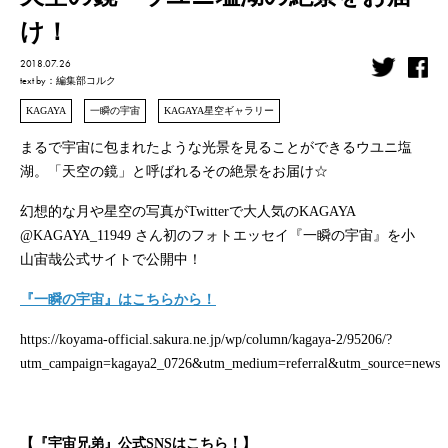
け！
2018.07.26
text by
：編集部コルク
KAGAYA
一瞬の宇宙
KAGAYA星空ギャラリー
まるで宇宙に包まれたような光景を見ることができるウユニ塩
湖。「天空の鏡」と呼ばれるその絶景をお届け☆
幻想的な月や星空の写真がTwitterで大人気のKAGAYA
@KAGAYA_11949 さん初のフォトエッセイ『一瞬の宇宙』を小
山宙哉公式サイトで公開中！
『一瞬の宇宙』はこちらから！
https://koyama-official.sakura.ne.jp/wp/column/kagaya-2/95206/?
utm_campaign=kagaya2_0726&utm_medium=referral&utm_source=news
【『宇宙兄弟』公式SNSはこちら！】