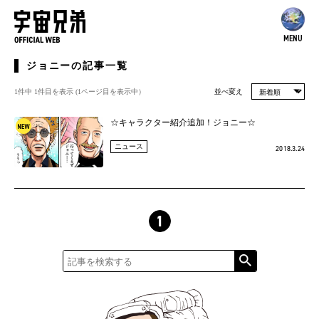
MENU
ジョニーの記事一覧
1件中 1件目を表示 (1ページ⽬を表⽰中）
並べ変え
☆キャラクター紹介追加！ジョニー☆
ニュース
2018.3.24
1