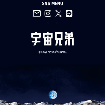
SNS MENU
©Chuya Koyama/Kodansha