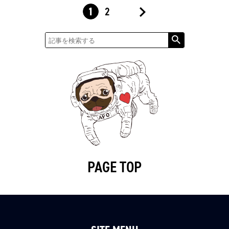
2
1
»
PAGE TOP