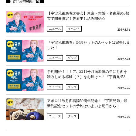
【宇宙兄弟36巻読書会】東京・大阪・名古屋の3都
市で開催決定！先着申し込み開始☆
ニュース
イベント
2019.8.14
『宇宙兄弟36巻』記念セットのAセットは完売しま
した！
ニュース
グッズ
2019.7.03
予約開始！！！アポロ11号月面着陸の年に月面を
踏みしめる感触（？）をお届け＾＾『宇宙兄弟36
巻』記念セット
ニュース
グッズ
2019.6.26
アポロ11号月面着陸50周年記念！『宇宙兄弟』最
新刊記念セットの予約はいよいよ明日から！
ニュース
グッズ
2019.6.25