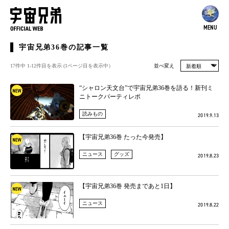
MENU
宇宙兄弟36巻の記事一覧
17件中 1-12件目を表示 (1ページ⽬を表⽰中）
並べ変え
“シャロン天文台”で宇宙兄弟36巻を語る！新刊ミ
ニトークパーティレポ
読みもの
2019.9.13
【宇宙兄弟36巻 たった今発売】
ニュース
グッズ
2019.8.23
【宇宙兄弟36巻 発売まであと1日】
ニュース
2019.8.22