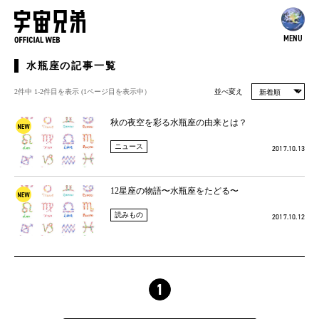
MENU
水瓶座の記事一覧
2件中 1-2件目を表示 (1ページ⽬を表⽰中）
並べ変え
秋の夜空を彩る水瓶座の由来とは？
ニュース
2017.10.13
12星座の物語〜水瓶座をたどる〜
読みもの
2017.10.12
1