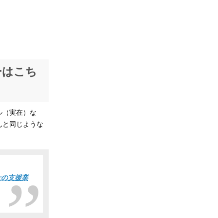
ーはこち
ル（実在）な
んと同じような
士の支援業