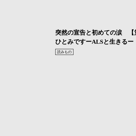
突然の宣告と初めての涙 【
ひとみですーALSと生きるー
読みもの