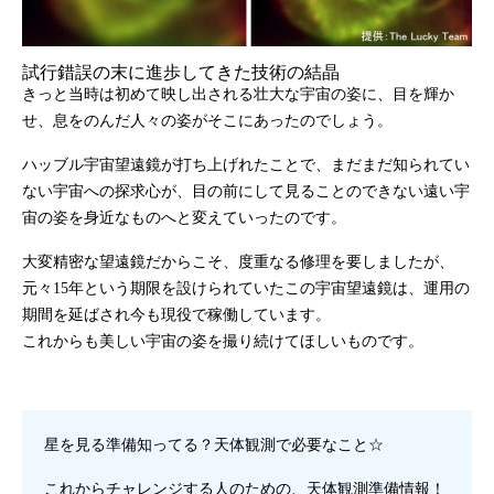
試行錯誤の末に進歩してきた技術の結晶
きっと当時は初めて映し出される壮大な宇宙の姿に、目を輝か
せ、息をのんだ人々の姿がそこにあったのでしょう。
ハッブル宇宙望遠鏡が打ち上げれたことで、まだまだ知られてい
ない宇宙への探求心が、目の前にして見ることのできない遠い宇
宙の姿を身近なものへと変えていったのです。
大変精密な望遠鏡だからこそ、度重なる修理を要しましたが、
元々15年という期限を設けられていたこの宇宙望遠鏡は、運用の
期間を延ばされ今も現役で稼働しています。
これからも美しい宇宙の姿を撮り続けてほしいものです。
星を見る準備知ってる？天体観測で必要なこと☆
これからチャレンジする人のための、天体観測準備情報！