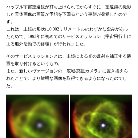
ハッブル宇宙望遠鏡が打ち上げられてからすぐに、望遠鏡の撮影
した天体画像の画質が予想を下回るという事態が発覚したので
す。
これは、主鏡の形状に0.002ミリメートルのわずかな歪みがあっ
たためで、1993年に初めてのサービスミッション（宇宙飛行士に
よる船外活動での修理）が行われました。
そのサービスミッションとは、主鏡による光の反射を補正する装
置を取り付けるというもの。
また、新しいヴァージョンの「広域/惑星カメラ」に置き換えら
れたことで、より鮮明な画像を取得できるようになったのでし
た。