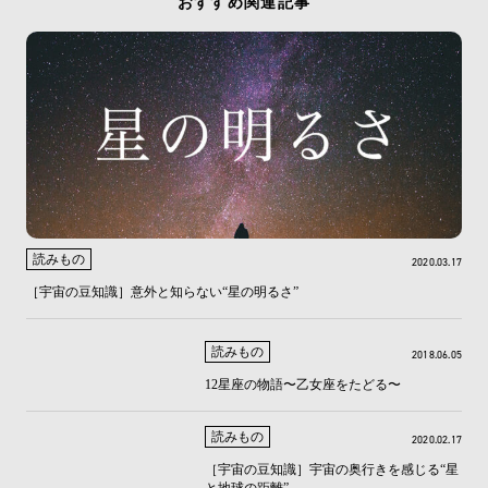
おすすめ関連記事
読みもの
2020.03.17
［宇宙の豆知識］意外と知らない“星の明るさ”
読みもの
2018.06.05
12星座の物語〜乙女座をたどる〜
読みもの
2020.02.17
［宇宙の豆知識］宇宙の奥行きを感じる“星
と地球の距離”