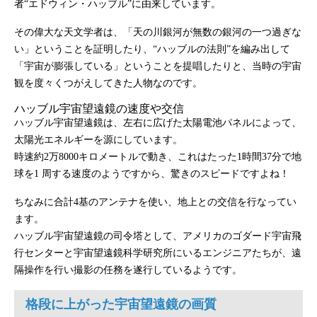
者“エドウィン・ハッブル”に由来しています。
その偉大な天文学者は、「天の川銀河が無数の銀河の一つ過ぎな
い」ということを証明したり、“ハッブルの法則”を編み出して
「宇宙が膨張している」ということを提唱したりと、当時の宇宙
観を度々くつがえしてきた人物なのです。
ハッブル宇宙望遠鏡の速度や交信
ハッブル宇宙望遠鏡は、左右に広げた太陽電池パネルによって、
太陽光エネルギーを源にしています。
時速約2万8000キロメートルで動き、これはたった1時間37分で地
球を1 周する速度のようですから、驚きのスピードですよね！
ちなみに合計4基のアンテナを使い、地上との交信を行なってい
ます。
ハッブル宇宙望遠鏡の司令塔として、アメリカのゴダード宇宙飛
行センターと宇宙望遠鏡科学研究所にいるエンジニアたちが、遠
隔操作を行い撮影の任務を遂行しているようです。
格段に上がった宇宙望遠鏡の画質