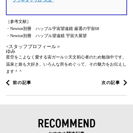
プラネタリウム“天空”
［参考文献］
・Newton別冊 ハッブル宇宙望遠鏡 厳選の宇宙68
・Newton別冊 ハッブル望遠鏡 宇宙大展望
<スタッフプロフィール＞
ゆみ
星空をこよなく愛する宙ガール☆天文初心者のため勉強中です。
温泉と旅も大好き。いろんな所をめぐって、その魅力をお伝えし
ます＾＾
前の記事
次の記事
RECOMMEND