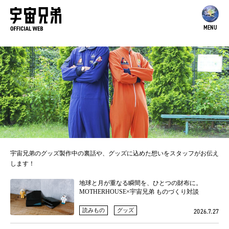
MENU
宇宙兄弟のグッズ製作中の裏話や、グッズに込めた想いをスタッフがお伝え
します！
地球と月が重なる瞬間を、ひとつの財布に。
MOTHERHOUSE×宇宙兄弟 ものづくり対談
読みもの
グッズ
2026.7.27