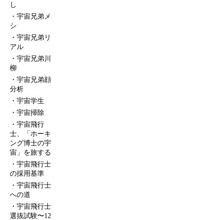
し
宇宙兄弟メ
シ
宇宙兄弟リ
アル
宇宙兄弟川
柳
宇宙兄弟顔
分析
宇宙学生
宇宙掃除
宇宙飛行
士、「ホーキ
ング博士の宇
宙」を旅する
宇宙飛行士
の採用基準
宇宙飛行士
への道
宇宙飛行士
選抜試験〜12