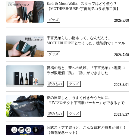
Earth & Moon Wallet、スタッフはどう使う？
【MOTHERHOUSE×宇宙兄弟コラボ第二弾】
グッズ
2026.7.08
宇宙兄弟らしい財布って、なんだろう。
MOTHERHOUSEとつくった、機能的でミニマルな
革小物
グッズ
2026.7.08
祝福の泡と、夢への軌跡。『宇宙兄弟』×黒龍 コ
ラボ限定酒「跳」「跡」ができました
読みもの
グッズ
2026.6.01
夏の日差しと、うまく付き合うために。
『UVプロテクト宇宙服パーカー』ができるまで
読みもの
グッズ
2026.5.27
公式ストアで買うと、こんな資材と特典が届く！
【46巻記念セット】