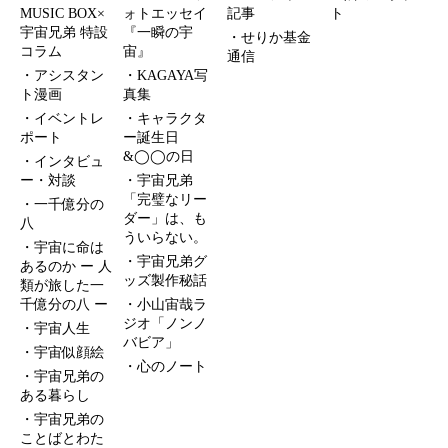
MUSIC BOX×
ォトエッセイ
記事
ト
宇宙兄弟 特設
『一瞬の宇
せりか基金
コラム
宙』
通信
アシスタン
KAGAYA写
ト漫画
真集
イベントレ
キャラクタ
ポート
ー誕生日
&◯◯の日
インタビュ
ー・対談
宇宙兄弟
「完璧なリー
一千億分の
ダー」は、も
八
ういらない。
宇宙に命は
宇宙兄弟グ
あるのか ー 人
ッズ製作秘話
類が旅した一
千億分の八 ー
小山宙哉ラ
ジオ「ノンノ
宇宙人生
バビア」
宇宙似顔絵
心のノート
宇宙兄弟の
ある暮らし
宇宙兄弟の
ことばとわた