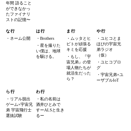
年間 語ること
ができなかっ
たファイナリ
ストの記憶〜
な行
は行
ま行
や行
ネーム公開
Brothers
ムッタとヒ
ユヒコとま
ビトが頑張る
ほぴの宇宙兄
星を撮りた
キミを応援
弟ラジオ
い僕は、地球
（仮）
を駆ける。
もし、『宇
宙兄弟』の登
ユヒコブロ
場人物たちが
グ
就活生だった
宇宙兄弟×ユ
ら？
ーザブルIoT
ら行
わ行
リアル脱出
私の名前は
ゲーム×宇宙兄
酒井ひとみで
弟 宇宙飛行士
すーALSと生き
選抜試験
るー