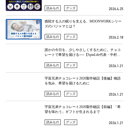
読みもの
グッズ
2026.4.25
挑戦する人の眠りを支える、MOONWORKシリー
ズのパジャマとは？
読みもの
グッズ
2026.2.18
誰かの今日を、少しやさしくするために。チョコ
レートで希望を届ける──【SpinLife代表・中村恒
星 × せりか基金代表・黒川 対談インタビュー】
読みもの
グッズ
2026.1.21
宇宙兄弟チョコレート2026製作秘話【後編】物語
を包み、希望を届けるために
読みもの
グッズ
2026.1.21
宇宙兄弟チョコレート2026製作秘話【前編】「希
望を味わう」ギフトが生まれるまで
読みもの
グッズ
2026.1.21